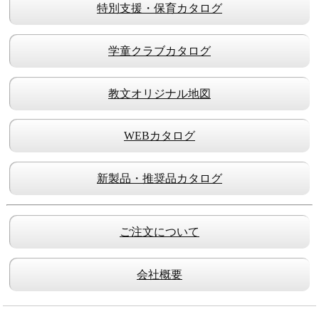
■損害に対する責任について
特別支援・保育カタログ
当サイトの使用および閲覧並びにそれらに基づくすべての
結果はお客様の責任で行うことになります。
学童クラブカタログ
新日本教文も当サイトの製作や配信に関わるいかなる第三
者も、お客様が当サイトにアクセスすること、または当サ
教文オリジナル地図
イトを使用、閲覧することから生じるいかなる損害にも一
切責任を負わないものとします。
WEBカタログ
コンピュータ機器にプリインストールされているソフトウ
ェアを含むソフトウェアライセンスは、そのソフトウェア
開発元または販売元の使用約定の範囲となり、新日本教文
新製品・推奨品カタログ
はその責任を一切負わないものとします。
お客様が製造物責任法（PL法）に基づき予期せぬ被害、災
害、損害を被った場合の責任について新日本教文はその責
ご注文について
任を一切負わないものとします。
■著作物の権利について
会社概要
特に他の説明が無い限り、当サイト上に表示される内容は
すべて著作権法上の保護対象になっています。当条件や当