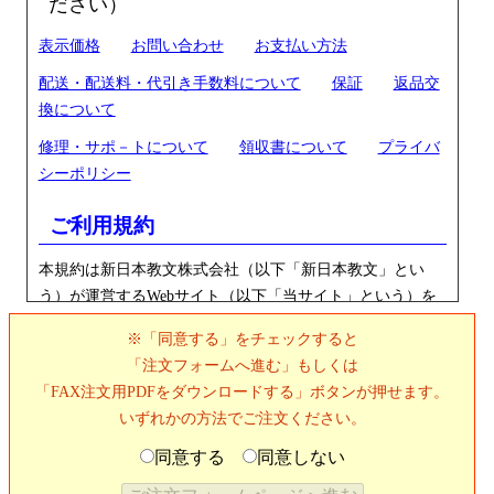
ださい）
表示価格
お問い合わせ
お支払い方法
配送・配送料・代引き手数料について
保証
返品交
換について
修理・サポ－トについて
領収書について
プライバ
シーポリシー
ご利用規約
本規約は新日本教文株式会社（以下「新日本教文」とい
う）が運営するWebサイト（以下「当サイト」という）を
ご利用いただくにあたって、一切について適用するもので
※「同意する」をチェックすると
す。必ず本規約をご一読いただき、規約内容にご同意のう
「注文フォームへ進む」もしくは
えで、お客様情報のご登録、商品に関するお問い合わせ、
「FAX注文用PDFをダウンロードする」ボタンが押せます。
商品のご注文等のお申込み等を行なっていただくよう、お
いずれかの方法でご注文ください。
願いいたします。
同意する
同意しない
新日本教文は当サイトを新日本教文のご案内と商品販売、
各種商品の販売促進および情報収集の目的でお客様の個人