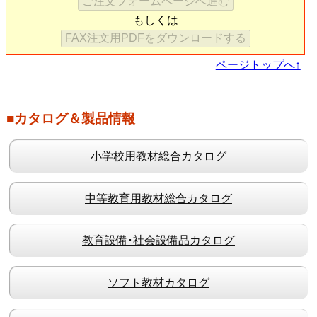
的使用のためにご提供致します。
もしくは
新日本教文は当サイトを日本国内からのアクセス、使用お
よび閲覧に対してご提供致します。
ページトップへ↑
お客様が当サイトへアクセス、使用および閲覧する時は、
以下の条件およびすべての関連する法律に従うことになり
ます。
■カタログ＆製品情報
お客様が日本国外から当サイトにアクセスするのは自分の
意志で行うのであって、お客様が現在いる場所の法律が適
小学校用教材総合カタログ
用される限りにおいて、その遵守に責任を負うことになり
ます。
当サイトはその成立、効力、解釈、履行について、日本国
中等教育用教材総合カタログ
法に準拠します。
当サイトにアクセスし、当サイトを使用、閲覧することに
教育設備･社会設備品カタログ
よって、お客様は以下の条件に全面的に同意されたことに
なります。
ソフト教材カタログ
条件（以下「当条件」という）