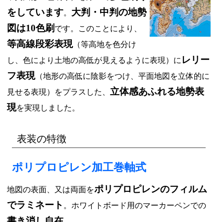
をしています
大判・中判の地勢
。
図は10色刷
です。このことにより、
等高線段彩表現
（等高地を色分け
レリー
し、色により土地の高低が見えるように表現）に
フ表現
（地形の高低に陰影をつけ、平面地図を立体的に
立体感あふれる地勢表
見せる表現）をプラスした、
現
を実現しました。
表装の特徴
ポリプロピレン加工巻軸式
ポリプロピレンのフィルム
地図の表面、又は両面を
でラミネート
。ホワイトボード用のマーカーペンでの
書き消し自在
。