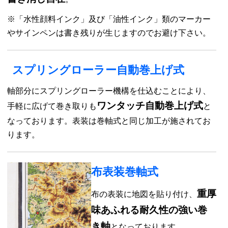
※「水性顔料インク」及び「油性インク」類のマーカー
やサインペンは書き残りが生じますのでお避け下さい。
スプリングローラー自動巻上げ式
軸部分にスプリングローラー機構を仕込むことにより、
ワンタッチ自動巻上げ式
手軽に広げて巻き取りも
と
なっております。表装は巻軸式と同じ加工が施されてお
ります。
布表装巻軸式
重厚
布の表装に地図を貼り付け、
味あふれる耐久性の強い巻
き軸
となっております。