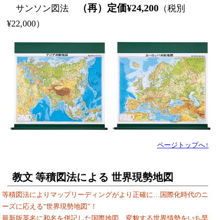
（再）定価¥24,200
サンソン図法
（税別
¥22,000）
ページトップへ↑
教文 等積図法による 世界現勢地図
等積図法によりマップリーディングがより正確に…国際化時代のニ
ーズに応える“世界現勢地図”！
最新版英名に和名を併記した国際地図、変貌する世界情勢をいち早