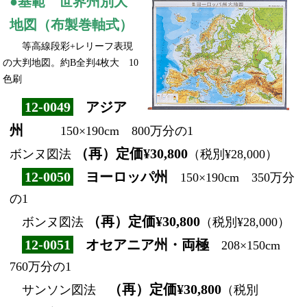
●基範 世界州別大
地図（布製巻軸式）
等高線段彩+レリーフ表現
の大判地図。約B全判4枚大 10
色刷
12-0049
アジア
州
150×190cm 800万分の1
（再）定価¥30,800
ボンヌ図法
（税別¥28,000）
12-0050
ヨーロッパ州
150×190cm 350万分
の1
（再）定価¥30,800
ボンヌ図法
（税別¥28,000）
12-0051
オセアニア州・両極
208×150cm
760万分の1
（再）定価¥30,800
サンソン図法
（税別