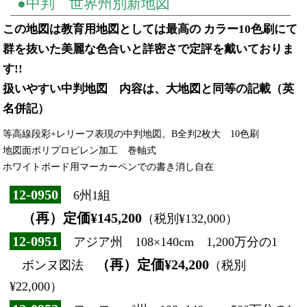
●中判 世界州別新地図
この地図は教育用地図としては最高の カラー10色刷にて
群を抜いた美麗な色合いと詳密さで定評を戴いておりま
す!!
扱いやすい中判地図 内容は、大地図と同等の記載（英
名併記）
等高線段彩+レリーフ表現の中判地図。B全判2枚大 10色刷
地図面ポリプロピレン加工 巻軸式
ホワイトボード用マーカーペンでの書き消し自在
12-0950
6州1組
（再）定価¥145,200
（税別¥132,000）
12-0951
アジア州 108×140cm 1,200万分の1
（再）定価¥24,200
ボンヌ図法
（税別
¥22,000）