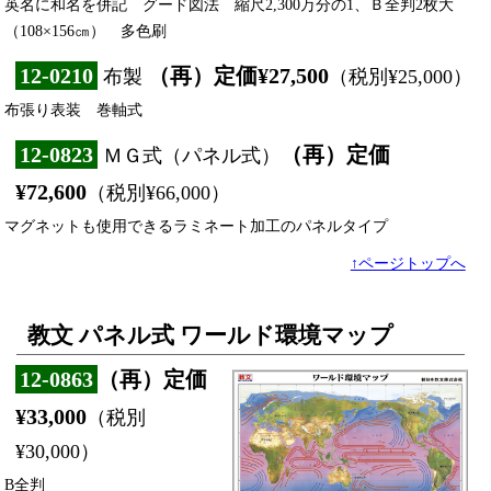
英名に和名を併記 グード図法 縮尺2,300万分の1、Ｂ全判2枚大
（108×156㎝） 多色刷
12-0210
（再）定価¥27,500
布製
（税別¥25,000）
布張り表装 巻軸式
12-0823
（再）定価
ＭＧ式（パネル式）
¥72,600
（税別¥66,000）
マグネットも使用できるラミネート加工のパネルタイプ
↑ページトップへ
教文 パネル式 ワールド環境マップ
12-0863
（再）定価
¥33,000
（税別
¥30,000）
B全判