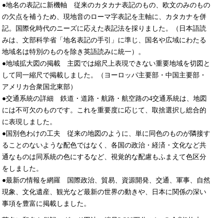
●地名の表記に新機軸 従来のカタカナ表記のもの、欧文のみのもの
の欠点を補うため、現地音のローマ字表記を主軸に、カタカナを併
記。国際化時代のニーズに応えた表記法を採りました。（日本語読
みは、文部科学省「地名表記の手引」に準じ、国名や広域にわたる
地域名は特別のものを除き英語読みに統一）。
●地域拡大図の掲載 主図では縮尺上表現できない重要地域を切図と
して同一縮尺で掲載しました。（ヨーロッパ主要部・中国主要部・
アメリカ合衆国北東部）
●交通系統の詳細 鉄道・道路・航路・航空路の4交通系統は、地図
には不可欠のものです。これを重要度に応じて、取捨選択し総合的
に表現しました。
●国別色わけの工夫 従来の地図のように、単に同色のものが隣接す
ることのないような配色ではなく、各国の政治・経済・文化など共
通なものは同系統の色にするなど、視覚的な配慮もふまえて色区分
をしました。
●最新の情報を網羅 国際政治、貿易、資源開発、交通、軍事、自然
現象、文化遺産、観光など最新の世界の動きや、日本に関係の深い
事項を豊富に掲載しました。