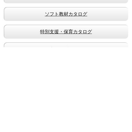
ソフト教材カタログ
特別支援・保育カタログ
学童クラブカタログ
教文オリジナル地図
WEBカタログ
新製品・推奨品カタログ
ご注文について