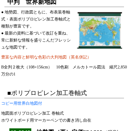
中判 世界新地図
● 地勢図、行政図ともに、布表装巻軸
式・表面ポリプロピレン加工巻軸式と
種類が豊富です。
● 最新の資料に基づいて改訂を重ね、
常に新鮮な情報を盛りこんだフレッシ
ュな地図です。
豊富な内容と鮮明な色彩の大判地図（英名併記）
B全判２枚大（108×156cm） 10色刷 メルカトール図法 縮尺2,850
万分の1
■ポリプロピレン加工巻軸式
コピー用世界白地図付
地図面ポリプロピレン加工 巻軸式
ホワイトボード用マーカーペンでの書き消し自在