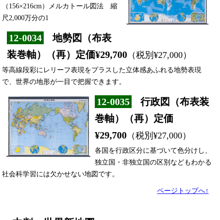
（156×216cm）メルカトール図法 縮
尺2,000万分の1
12-0034
地勢図（布表
装巻軸）（再）定価¥29,700
（税別¥27,000）
等高線段彩にレリーフ表現をプラスした立体感あふれる地勢表現
で、世界の地形が一目で把握できます。
12-0035
行政図（布表装
巻軸）（再）定価
¥29,700
（税別¥27,000）
各国を行政区分に基づいて色分けし、
独立国・非独立国の区別などもわかる
社会科学習には欠かせない地図です。
ページトップへ↑