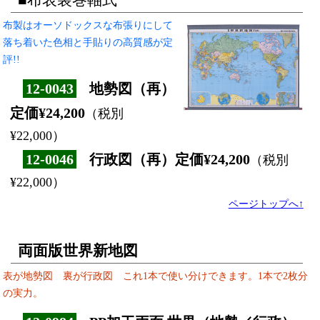
布製はオーソドックスな布張りにして
落ち着いた色相と手貼りの高質感が定
評!!
12-0043
地勢図（再）
定価¥24,200
（税別
¥22,000）
12-0046
行政図（再）定価¥24,200
（税別
¥22,000）
ページトップへ↑
両面版世界新地図
表が地勢図 裏が行政図 これ1本で使い分けできます。1本で2枚分
の実力。